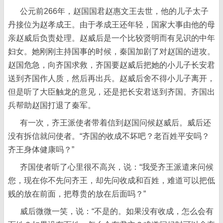
公元前266年，赵国国君赵惠文王去世，他的儿子太子
丹接位为赵孝成王。由于孝成王还年轻，国家大事由他的母
亲赵威后负责处理。赵威后是一个比较贤明而有见识的中年
妇女。她刚刚主持国事的时候，秦国加剧了对赵国的进攻。
赵国危急，向齐国求救，齐国要赵威后把她的小儿子长安君
送到齐国作人质，然后再出兵。赵威后舍不得小儿子离开，
但是听了大臣触龙的意见，还是把长安君送到齐国。齐国出
兵帮助赵国打退了秦军。
有一次，齐王派使者带着信到赵国问候赵威后。威后还
没有拆信就问使者。“齐国的收成不坏吧？老百姓平安吗？
齐王身体健康吗？”
齐国使者听了心里很不高兴，说：“我受齐王派遣来问候
您，现在你不先问齐王，却先问收成和百姓，难道可以把低
贱的放在前面，把尊贵的放在后面吗？”
威后微微一笑，说：“不是的。如果没有收成，怎么会有