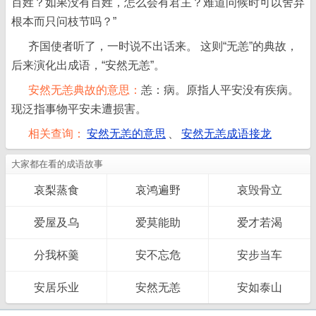
百姓？如果没有百姓，怎么会有君主？难道问候时可以舍弃
根本而只问枝节吗？”
齐国使者听了，一时说不出话来。 这则“无恙”的典故，
后来演化出成语，“安然无恙”。
安然无恙典故的意思：
恙：病。原指人平安没有疾病。
现泛指事物平安未遭损害。
相关查询：
安然无恙的意思
、
安然无恙成语接龙
大家都在看的成语故事
哀梨蒸食
哀鸿遍野
哀毁骨立
爱屋及乌
爱莫能助
爱才若渴
分我杯羹
安不忘危
安步当车
安居乐业
安然无恙
安如泰山