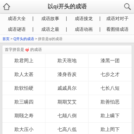
以qi开头的成语
成语大全
成语故事
成语接龙
成语对对子
成语谜语
成语之最
成语动画
看图猜成语
首页
>
Q开头的成语
> 拼音是qi的成语
首字拼音是
qi
的成语
欺君罔上
欺天诳地
漆黑一团
欺人太甚
漆身吞炭
七步之才
欺软怕硬
戚戚具尔
七长八短
欺三瞒四
期期艾艾
欺善怕恶
期颐之寿
七颠八倒
欺上瞒下
欺大压小
七高八低
欺上罔下