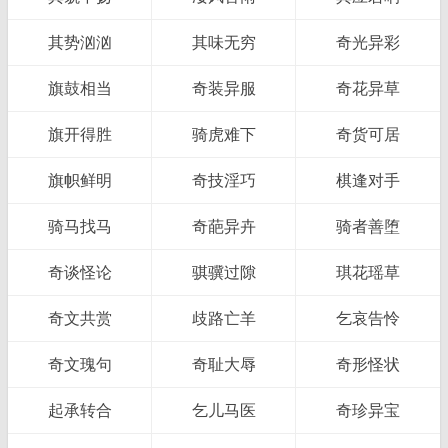
其势汹汹
其味无穷
奇光异彩
旗鼓相当
奇装异服
奇花异草
旗开得胜
骑虎难下
奇货可居
旗帜鲜明
奇技淫巧
棋逢对手
骑马找马
奇葩异卉
骑者善堕
奇谈怪论
骐骥过隙
琪花瑶草
奇文共赏
歧路亡羊
乞哀告怜
奇文瑰句
奇耻大辱
奇形怪状
起承转合
乞儿马医
奇珍异宝