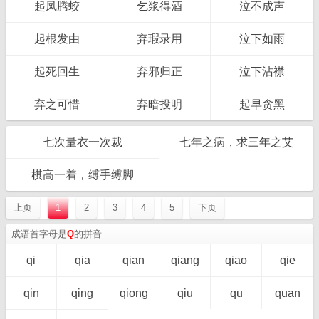
起凤腾蛟
乞浆得酒
泣不成声
起根发由
弃瑕录用
泣下如雨
起死回生
弃邪归正
泣下沾襟
弃之可惜
弃暗投明
起早贪黑
七次量衣一次裁
七年之病，求三年之艾
棋高一着，缚手缚脚
上页
1
2
3
4
5
下页
成语首字母是
Q
的拼音
qi
qia
qian
qiang
qiao
qie
qin
qing
qiong
qiu
qu
quan