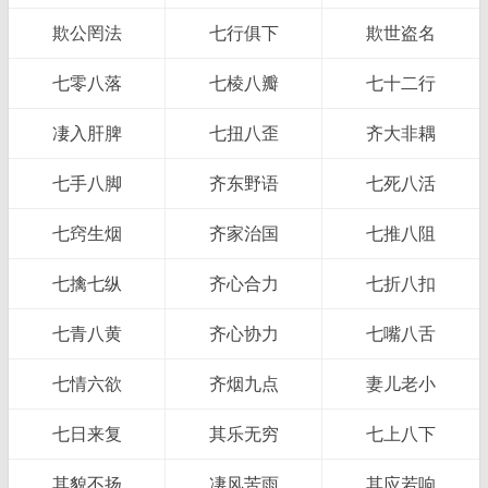
欺公罔法
七行俱下
欺世盗名
七零八落
七棱八瓣
七十二行
凄入肝脾
七扭八歪
齐大非耦
七手八脚
齐东野语
七死八活
七窍生烟
齐家治国
七推八阻
七擒七纵
齐心合力
七折八扣
七青八黄
齐心协力
七嘴八舌
七情六欲
齐烟九点
妻儿老小
七日来复
其乐无穷
七上八下
其貌不扬
凄风苦雨
其应若响