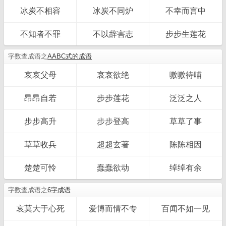
冰炭不相容
冰炭不同炉
不幸而言中
不知者不罪
不以辞害志
步步生莲花
字数查成语之
AABC式的成语
哀哀父母
哀哀欲绝
嗷嗷待哺
昂昂自若
步步莲花
泛泛之人
步步高升
步步登高
草草了事
草草收兵
超超玄著
陈陈相因
楚楚可怜
蠢蠢欲动
绰绰有余
字数查成语之
6字成语
哀莫大于心死
爱博而情不专
百闻不如一见