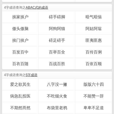
4字成语查询之
ABAC式的成语
挨家挨户
碍手碍脚
暗气暗恼
傲头傲脑
阿狗阿猫
阿姑阿翁
挨门挨户
碍足碍手
匪夷匪惠
百发百中
百举百全
百伶百俐
百衣百随
百战百胜
百依百顺
4字成语查询之
5字成语
爱之欲其生
八字没一撇
版版六十四
病急乱投医
不吃烟火食
不能赞一辞
不期然而然
布袋里老鸦
卑卑不足道