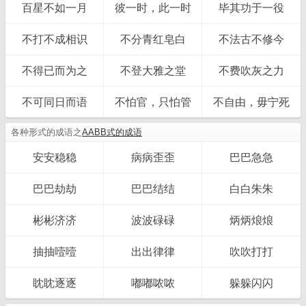
百星不如一月
彼一时，此一时
毕其功于一役
不打不成相识
不分青红皂白
不法古不修今
不得已而为之
不登大雅之堂
不费吹灰之力
不可同日而语
不怕官，只怕管
不自由，毋宁死
各种形式的成语之
AABB式的成语
安安稳稳
病病歪歪
巴巴急急
巴巴劫劫
巴巴结结
白白朱朱
彬彬济济
波波碌碌
炳炳烺烺
抽抽噎噎
出出律律
吹吹打打
眈眈逐逐
嘟嘟哝哝
躲躲闪闪