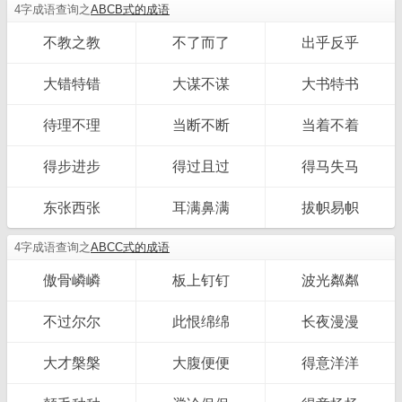
4字成语查询之
ABCB式的成语
不教之教
不了而了
出乎反乎
大错特错
大谋不谋
大书特书
待理不理
当断不断
当着不着
得步进步
得过且过
得马失马
东张西张
耳满鼻满
拔帜易帜
4字成语查询之
ABCC式的成语
傲骨嶙嶙
板上钉钉
波光粼粼
不过尔尔
此恨绵绵
长夜漫漫
大才槃槃
大腹便便
得意洋洋