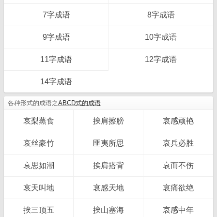
7字成语
8字成语
9字成语
10字成语
11字成语
12字成语
14字成语
各种形式的成语之
ABCD式的成语
哀梨蒸食
挨肩擦膀
哀感顽艳
哀丝豪竹
匪夷所思
哀兵必胜
哀思如潮
挨肩搭背
哀而不伤
哀天叫地
哀感天地
哀痛欲绝
挨三顶五
挨山塞海
哀感中年