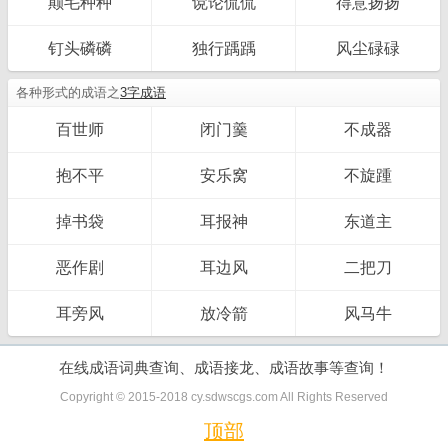
颠毛种种
谠论侃侃
得意扬扬
钉头磷磷
独行踽踽
风尘碌碌
各种形式的成语之
3字成语
百世师
闭门羹
不成器
抱不平
安乐窝
不旋踵
掉书袋
耳报神
东道主
恶作剧
耳边风
二把刀
耳旁风
放冷箭
风马牛
在线成语词典查询、成语接龙、成语故事等查询！
Copyright © 2015-2018 cy.sdwscgs.com All Rights Reserved
顶部