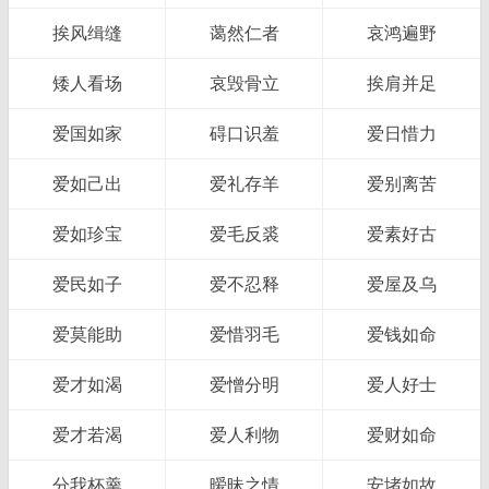
挨风缉缝
蔼然仁者
哀鸿遍野
矮人看场
哀毁骨立
挨肩并足
爱国如家
碍口识羞
爱日惜力
爱如己出
爱礼存羊
爱别离苦
爱如珍宝
爱毛反裘
爱素好古
爱民如子
爱不忍释
爱屋及乌
爱莫能助
爱惜羽毛
爱钱如命
爱才如渴
爱憎分明
爱人好士
爱才若渴
爱人利物
爱财如命
分我杯羹
暧昧之情
安堵如故