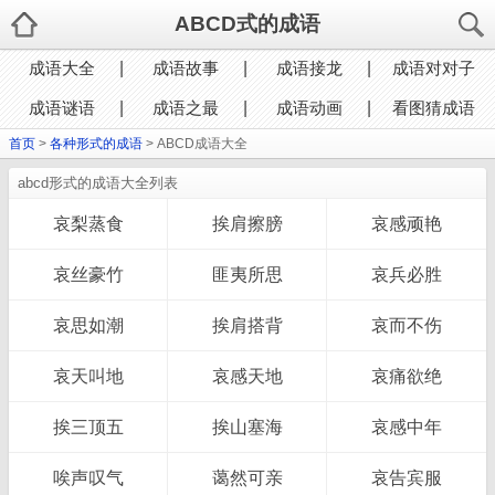
ABCD式的成语
成语大全
成语故事
成语接龙
成语对对子
成语谜语
成语之最
成语动画
看图猜成语
首页
>
各种形式的成语
> ABCD成语大全
abcd形式的成语大全列表
哀梨蒸食
挨肩擦膀
哀感顽艳
哀丝豪竹
匪夷所思
哀兵必胜
哀思如潮
挨肩搭背
哀而不伤
哀天叫地
哀感天地
哀痛欲绝
挨三顶五
挨山塞海
哀感中年
唉声叹气
蔼然可亲
哀告宾服