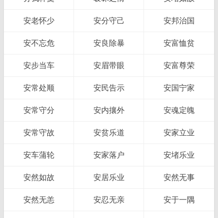
安老怀少
安分守己
安邦治国
安不忘危
安良除暴
安富恤贫
安步当车
安眉带眼
安富尊荣
安常处顺
安民告示
安国宁家
安常守分
安内攘外
安魂定魄
安常守故
安贫乐道
安家立业
安车蒲轮
安家落户
安堵乐业
安然如故
安居乐业
安然无事
安然无恙
安忍无亲
安于一隅