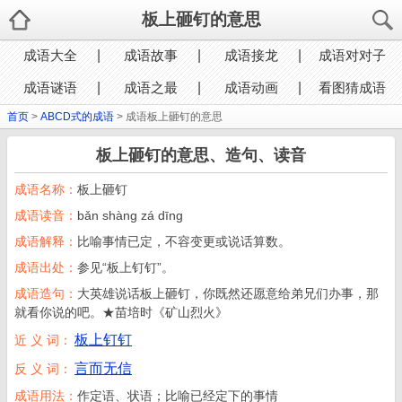
板上砸钉的意思
成语大全
成语故事
成语接龙
成语对对子
成语谜语
成语之最
成语动画
看图猜成语
首页
>
ABCD式的成语
> 成语板上砸钉的意思
板上砸钉的意思、造句、读音
成语名称：
板上砸钉
成语读音：
bǎn shàng zá dīng
成语解释：
比喻事情已定，不容变更或说话算数。
成语出处：
参见“板上钉钉”。
成语造句：
大英雄说话板上砸钉，你既然还愿意给弟兄们办事，那
就看你说的吧。★苗培时《矿山烈火》
板上钉钉
近 义 词：
言而无信
反 义 词：
成语用法：
作定语、状语；比喻已经定下的事情