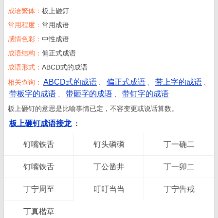
成语繁体：
板上砸釘
常用程度：
常用成语
感情色彩：
中性成语
成语结构：
偏正式成语
成语形式：
ABCD式的成语
ABCD式的成语
偏正式成语
带上字的成语
相关查询：
、
、
、
带板字的成语
带砸字的成语
带钉字的成语
、
、
板上砸钉的意思是比喻事情已定，不容变更或说话算数。
板上砸钉成语接龙
：
钉嘴铁舌
钉头磷磷
丁一确二
钉嘴铁舌
丁公凿井
丁一卯二
丁宁周至
叮叮当当
丁宁告戒
丁真楷草